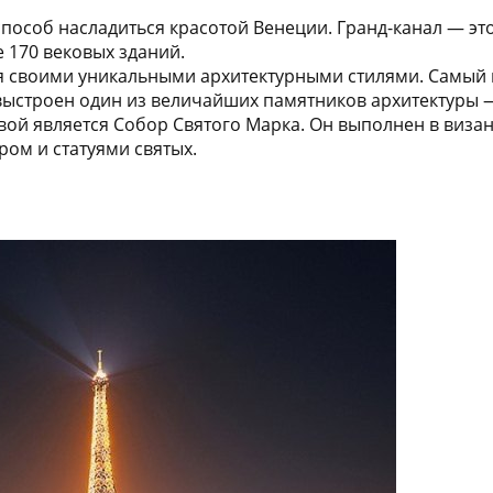
пособ насладиться красотой Венеции. Гранд-канал — эт
 170 вековых зданий.
я своими уникальными архитектурными стилями. Самый и
е выстроен один из величайших памятников архитектуры
вой является Собор Святого Марка. Он выполнен в виза
ом и статуями святых.