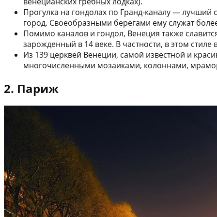
венецианских гребных лодках).
Прогулка на гондолах по Гранд-каналу — лучший с
город. Своеобразными берегами ему служат более
Помимо каналов и гондол, Венеция также славитс
зарожденный в 14 веке. В частности, в этом стил
Из 139 церквей Венеции, самой известной и краси
многочисленными мозаиками, колоннами, мрамор
2. Париж