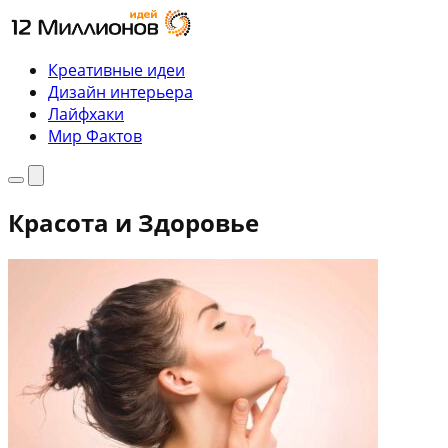
Перейти
к
содержимому
Креативные идеи
Дизайн интерьера
Лайфхаки
Мир Фактов
Меню
Поиск
Красота и Здоровье