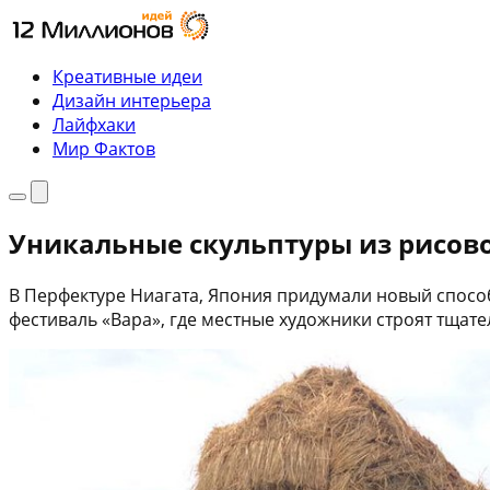
Перейти
к
содержимому
Креативные идеи
Дизайн интерьера
Лайфхаки
Мир Фактов
Меню
Поиск
Уникальные скульптуры из рисов
В Перфектуре Ниагата, Япония придумали новый способ
фестиваль «Вара», где местные художники строят тща