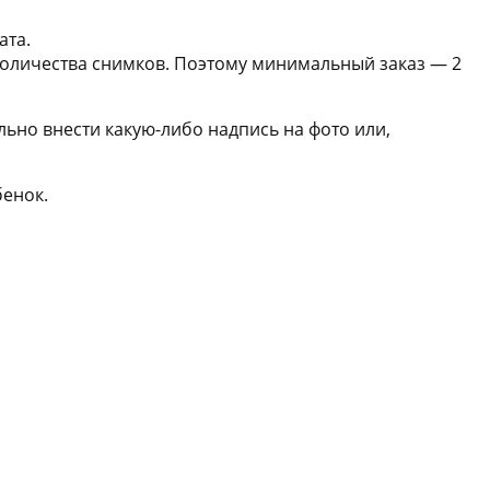
ата.
 количества снимков. Поэтому минимальный заказ — 2
ьно внести какую-либо надпись на фото или,
бенок.