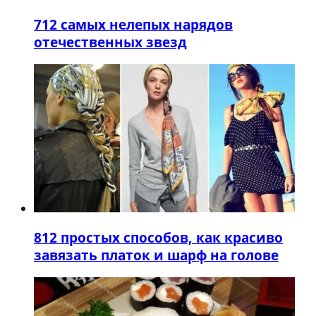
7
12 самых нелепых нарядов
отечественных звезд
8
12 простых способов, как красиво
завязать платок и шарф на голове