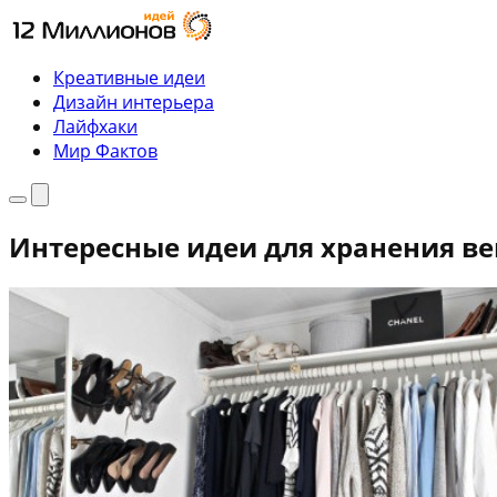
Перейти
к
содержимому
Креативные идеи
Дизайн интерьера
Лайфхаки
Мир Фактов
Меню
Поиск
Интересные идеи для хранения ве