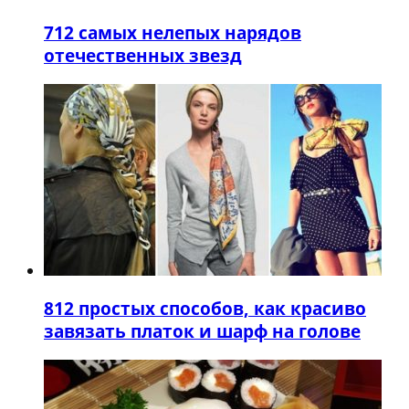
7
12 самых нелепых нарядов
отечественных звезд
8
12 простых способов, как красиво
завязать платок и шарф на голове