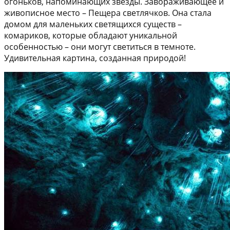
огоньков, напоминающих звёзды. Завораживающее и
живописное место – Пещера светлячков. Она стала
домом для маленьких светящихся существ –
комариков, которые обладают уникальной
особенностью – они могут светиться в темноте.
Удивительная картина, созданная природой!