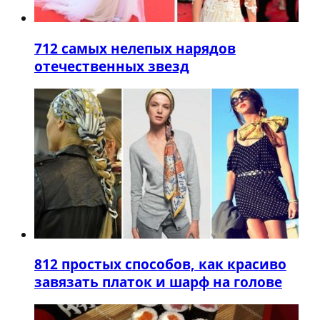
7
12 самых нелепых нарядов
отечественных звезд
8
12 простых способов, как красиво
завязать платок и шарф на голове