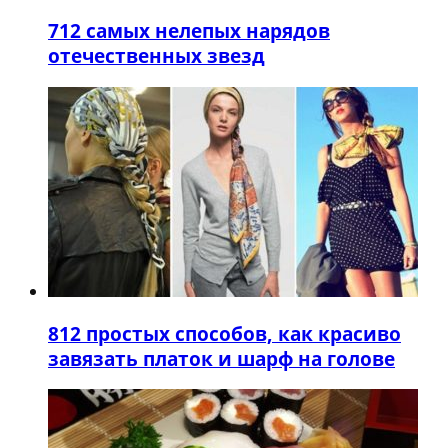
7
12 самых нелепых нарядов
отечественных звезд
8
12 простых способов, как красиво
завязать платок и шарф на голове