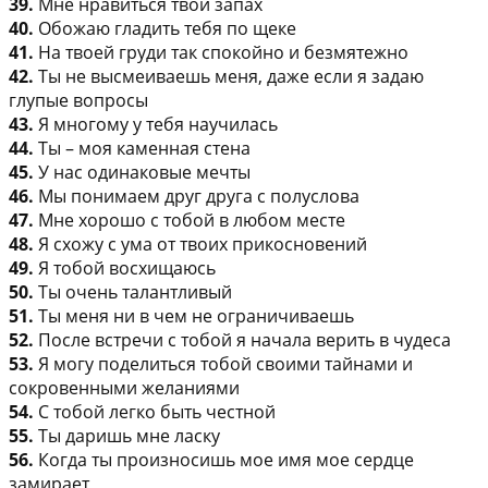
39.
Мне нравиться твой запах
40.
Обожаю гладить тебя по щеке
41.
На твоей груди так спокойно и безмятежно
42.
Ты не высмеиваешь меня, даже если я задаю
глупые вопросы
43.
Я многому у тебя научилась
44.
Ты – моя каменная стена
45.
У нас одинаковые мечты
46.
Мы понимаем друг друга с полуслова
47.
Мне хорошо с тобой в любом месте
48.
Я схожу с ума от твоих прикосновений
49.
Я тобой восхищаюсь
50.
Ты очень талантливый
51.
Ты меня ни в чем не ограничиваешь
52.
После встречи с тобой я начала верить в чудеса
53.
Я могу поделиться тобой своими тайнами и
сокровенными желаниями
54.
С тобой легко быть честной
55.
Ты даришь мне ласку
56.
Когда ты произносишь мое имя мое сердце
замирает