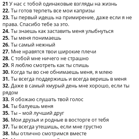
21
У нас с тобой одинаковые взгляды на жизнь
22.
Ты готов терпеть все мои капризы
23.
Ты первый идешь на примирение, даже если я не
права. Спасибо тебе за это.
24.
Ты знаешь как заставить меня улыбнуться
25.
Ты меня понимаешь
26.
Ты самый нежный
27.
Мне нравятся твои широкие плечи
28.
С тобой мне ничего не страшно
29.
Я люблю смотреть как ты спишь
30.
Когда ты во сне обнимаешь меня, я млею
31.
Ты всегда поддержишь и всегда веришь в меня
32.
Даже в самый хмурый день мне хорошо, если ты
рядом
33.
Я обожаю слушать твой голос
34.
Ты балуешь меня
35.
Ты – мой лучший друг
36.
Мои друзья и родные в восторге от тебя
37.
Ты всегда утешишь, если мне грустно
38.
Мы отлично смотримся вместе