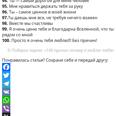
94.
Ты — самый дорогой для меня человек
95.
Мне нравиться держать тебя за руку
96.
Ты – самое ценное в моей жизни
97.
Ты даешь мне все, не требуя ничего взамен
98.
Вместе мы счастливы
99.
Я очень ценю тебя и благодарна Вселенной, что ты
рядом со мной
100.
Просто я очень тебя люблю!!! Без причин!
© Подарок парню: «100 причин почему я люблю тебя»
Понравилась статья? Сохрани себе и передай другу:
Facebook
Twitter
Telegram
VK
WhatsApp