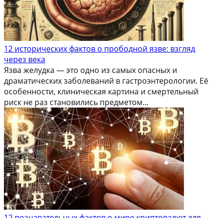
12 исторических фактов о прободной язве: взгляд
через века
Язва желудка — это одно из самых опасных и
драматических заболеваний в гастроэнтерологии. Её
особенности, клиническая картина и смертельный
риск не раз становились предметом...
12 познавательных фактов о мире криптовалют для