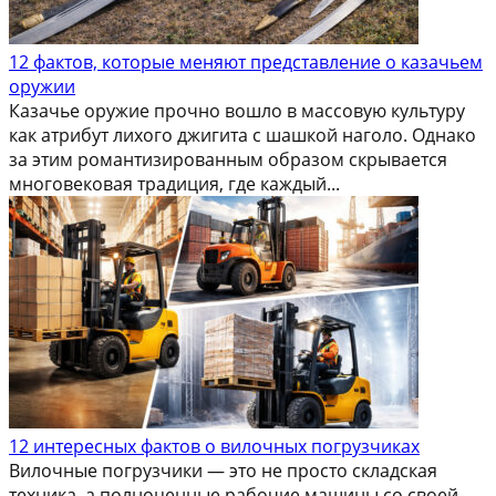
12 фактов, которые меняют представление о казачьем
оружии
Казачье оружие прочно вошло в массовую культуру
как атрибут лихого джигита с шашкой наголо. Однако
за этим романтизированным образом скрывается
многовековая традиция, где каждый...
12 интересных фактов о вилочных погрузчиках
Вилочные погрузчики — это не просто складская
техника, а полноценные рабочие машины со своей