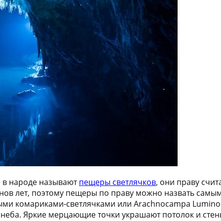
е в народе называют
пещеры светлячков
, они праву счи
онов лет, поэтому пещеры по праву можно назвать самым
ми комариками-светлячками или Arachnocampa Luminos
 неба. Яркие мерцающие точки украшают потолок и стен