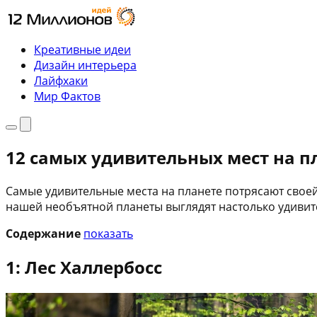
Перейти
к
содержимому
Креативные идеи
Дизайн интерьера
Лайфхаки
Мир Фактов
Меню
Поиск
12 самых удивительных мест на п
Самые удивительные места на планете потрясают своей
нашей необъятной планеты выглядят настолько удивите
Содержание
показать
1: Лес Халлербосс