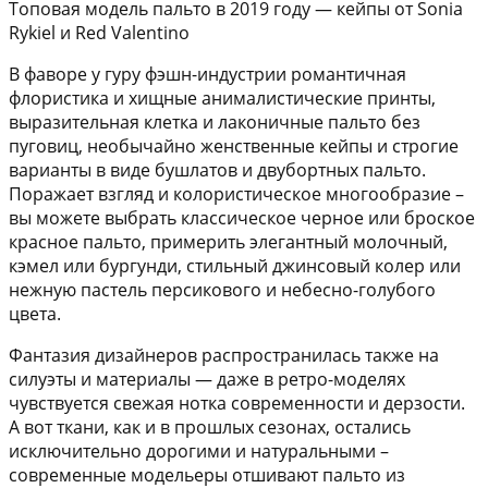
Топовая модель пальто в 2019 году — кейпы от Sonia
Rykiel и Red Valentino
В фаворе у гуру фэшн-индустрии романтичная
флористика и хищные анималистические принты,
выразительная клетка и лаконичные пальто без
пуговиц, необычайно женственные кейпы и строгие
варианты в виде бушлатов и двубортных пальто.
Поражает взгляд и колористическое многообразие –
вы можете выбрать классическое черное или броское
красное пальто, примерить элегантный молочный,
кэмел или бургунди, стильный джинсовый колер или
нежную пастель персикового и небесно-голубого
цвета.
Фантазия дизайнеров распространилась также на
силуэты и материалы — даже в ретро-моделях
чувствуется свежая нотка современности и дерзости.
А вот ткани, как и в прошлых сезонах, остались
исключительно дорогими и натуральными –
современные модельеры отшивают пальто из