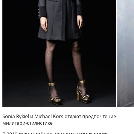
Sonia Rykiel и Michael Kors отдают предпочтение
милитари-стилистике