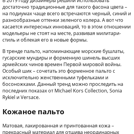
В 2019 году дизайнеры решили использовать
достаточно традиционные для такого фасона цвета –
на подиумах чаще всего встречаются черный, синий и
разнообразные оттенки зеленого колера. А вот что
касается интересных инноваций, то в этом отношении
модельеры не стоят на месте, развивая милитари-
стиль и облекая его в новые формы.
В тренде пальто, напоминающие морские бушлаты,
гусарские мундиры и форменную шинель высших
армейских чинов времен Первой мировой войны.
Особый шик – сочетать это форменное пальто с
исключительно женственными туфельками и
босоножками. Данный тренд можно проследить на
последних показах от Michael Kors Collection, Sonia
Rykiel и Versace.
Кожаное пальто
Матовая, лакированная и принтованная кожа –
прекрасный материал для отшива неординарных