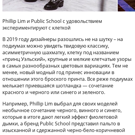
Phillip Lim и Public School с удовольствием
экспериментируют с клеткой
В 2019 году дизайнеры разошлись не на шутку – на
подиумах можно увидеть твидовую классику,
асимметричную шахматку, клетку под названием
«принц Уэльский», крупные и мелкие клетчатые узоры
в самых разнообразных цветовых вариациях. Тем не
менее, новый модный год принес инновации в
отношении этого броского принта. Все реже подиумах
мелькает приевшаяся шотландка — сочетание
красного и черного или синего и зеленого.
Например, Phillip Lim выбрал для своих моделей
необычное сочетание черного, винного и синего,
которые в итоге дают легкий эффект фиолетовой
дымки, а бренд Public School представил пальто в
изысканной и сдержанной черно-бело-коричневой