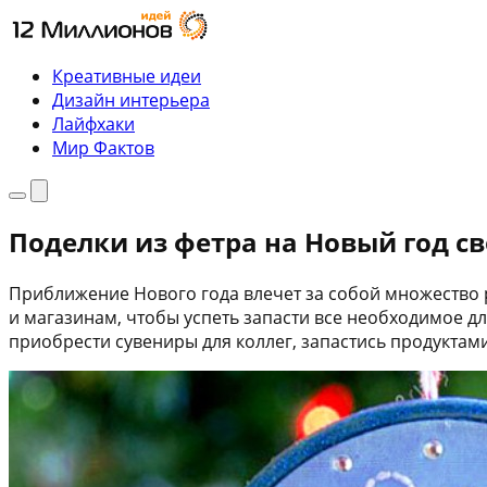
Перейти
к
содержимому
Креативные идеи
Дизайн интерьера
Лайфхаки
Мир Фактов
Меню
Поиск
Поделки из фетра на Новый год с
Приближение Нового года влечет за собой множество 
и магазинам, чтобы успеть запасти все необходимое дл
приобрести сувениры для коллег, запастись продуктами