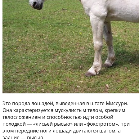
Это порода лошадей, выведенная в штате Миссури.
Она характеризуется мускулистым телом, крепким
телосложением и способностью идти особой
походкой — «лисьей рысью» или «фокстротом», при
этом передние ноги лошади двигаются шагом, а
задние — рысью.