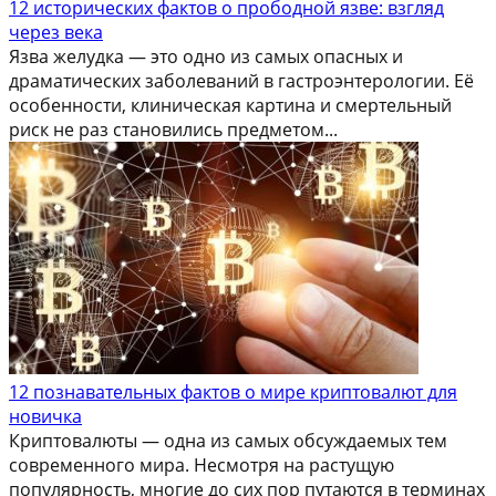
12 исторических фактов о прободной язве: взгляд
через века
Язва желудка — это одно из самых опасных и
драматических заболеваний в гастроэнтерологии. Её
особенности, клиническая картина и смертельный
риск не раз становились предметом...
12 познавательных фактов о мире криптовалют для
новичка
Криптовалюты — одна из самых обсуждаемых тем
современного мира. Несмотря на растущую
популярность, многие до сих пор путаются в терминах