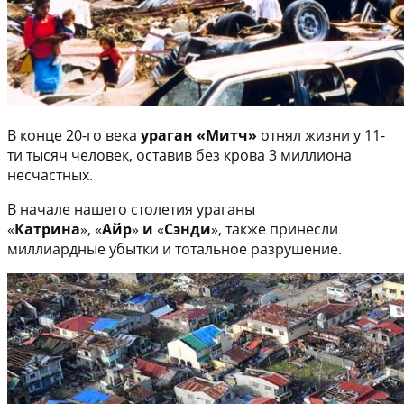
В конце 20-го века
ураган «Митч»
отнял жизни у 11-
ти тысяч человек, оставив без крова 3 миллиона
несчастных.
В начале нашего столетия ураганы
«
Катрина
», «
Айр
»
и
«
Сэнди
», также принесли
миллиардные убытки и тотальное разрушение.