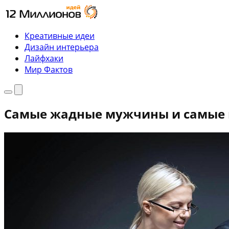
Перейти
к
содержимому
Креативные идеи
Дизайн интерьера
Лайфхаки
Мир Фактов
Меню
Поиск
Самые жадные мужчины и самые