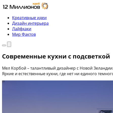
Перейти
к
содержимому
Креативные идеи
Дизайн интерьера
Лайфхаки
Мир Фактов
Меню
Поиск
Современные кухни с подсветкой
Мел Корбой – талантливый дизайнер с Новой Зеландии. 
Яркие и естественные кухни, где нет ни единого темног