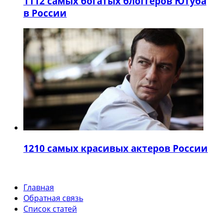
11
12 самых богатых блоггеров Ютуба
в России
12
10 самых красивых актеров России
Главная
Обратная связь
Список статей