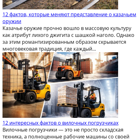
12 фактов, которые меняют представление о казачьем
оружии
Казачье оружие прочно вошло в массовую культуру
как атрибут лихого джигита с шашкой наголо. Однако
за этим романтизированным образом скрывается
многовековая традиция, где каждый...
12 интересных фактов о вилочных погрузчиках
Вилочные погрузчики — это не просто складская
техника, а полноценные рабочие машины со своей