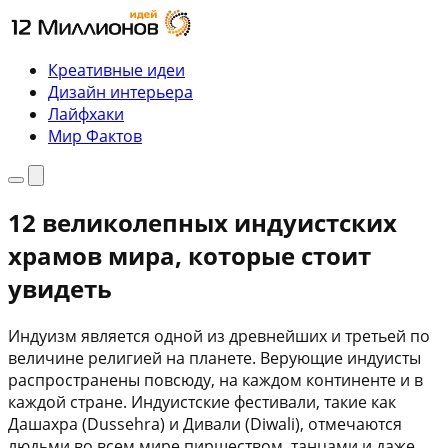
Перейти
к
содержимому
Креативные идеи
Дизайн интерьера
Лайфхаки
Мир Фактов
Меню
Поиск
12 великолепных индуистских
храмов мира, которые стоит
увидеть
Индуизм является одной из древнейших и третьей по
величине религией на планете. Верующие индуисты
распространены повсюду, на каждом континенте и в
каждой стране. Индуистские фестивали, такие как
Дашахра (Dussehra) и Дивали (Diwali), отмечаются
людьми во всем мире пиршеством, танцами и даже