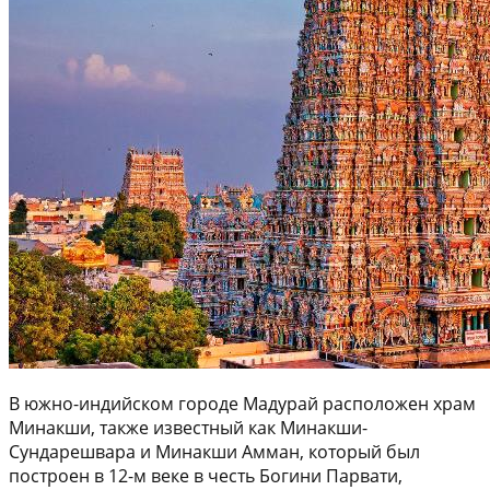
В южно-индийском городе Мадурай расположен храм
Минакши, также известный как Минакши-
Сундарешвара и Минакши Амман, который был
построен в 12-м веке в честь Богини Парвати,