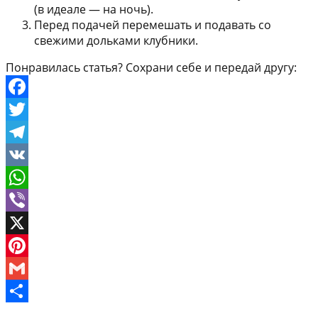
(в идеале — на ночь).
Перед подачей перемешать и подавать со
свежими дольками клубники.
Понравилась статья? Сохрани себе и передай другу:
Facebook
Twitter
Telegram
VK
WhatsApp
Viber
X
Pinterest
Gmail
Отправить